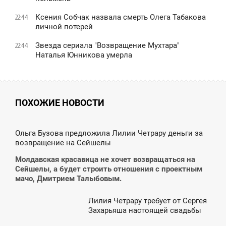
Ксения Собчак назвала смерть Олега Табакова
22:44
личной потерей
Звезда сериала "Возвращение Мухтара"
22:44
Наталья Юнникова умерла
ПОХОЖИЕ НОВОСТИ
7:45
Ольга Бузова предложила Лилии Четрару деньги за
возвращение на Сейшелы
ТОРНИК
Молдавская красавица не хочет возвращаться на
Сейшелы, а будет строить отношения с проектным
мачо, Дмитрием Талыбовым.
Лилия Четрару требует от Сергея
6:03
Захарьяша настоящей свадьбы
ЯТНИЦА