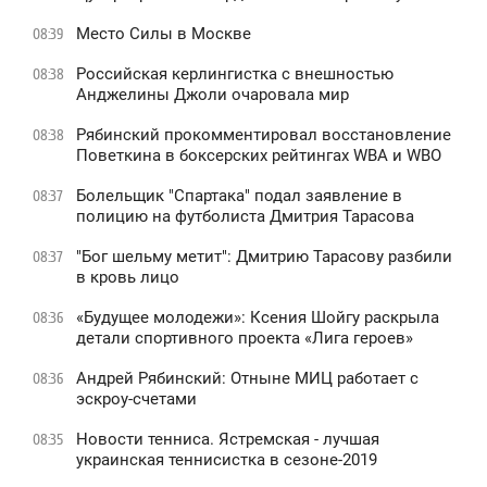
Место Силы в Москве
08:39
Российская керлингистка с внешностью
08:38
Анджелины Джоли очаровала мир
Рябинский прокомментировал восстановление
08:38
Поветкина в боксерских рейтингах WBA и WBO
Болельщик "Спартака" подал заявление в
08:37
полицию на футболиста Дмитрия Тарасова
"Бог шельму метит": Дмитрию Тарасову разбили
08:37
в кровь лицо
«Будущее молодежи»: Ксения Шойгу раскрыла
08:36
детали спортивного проекта «Лига героев»
Андрей Рябинский: Отныне МИЦ работает с
08:36
эскроу-счетами
Новости тенниса. Ястремская - лучшая
08:35
украинская теннисистка в сезоне-2019