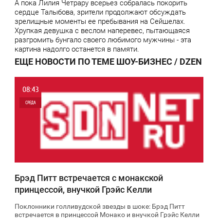
А пока Лилия Четрару всерьез собралась покорить
сердце Талыбова, зрители продолжают обсуждать
зрелищные моменты ее пребывания на Сейшелах.
Хрупкая девушка с веслом наперевес, пытающаяся
разгромить бунгало своего любимого мужчины - эта
картина надолго останется в памяти.
ЕЩЕ НОВОСТИ ПО ТЕМЕ ШОУ-БИЗНЕС / DZEN
08:43
СРЕДА
0
8 861
Брэд Питт встречается с монакской
принцессой, внучкой Грэйс Келли
Поклонники голливудской звезды в шоке: Брэд Питт
встречается в принцессой Монако и внучкой Грэйс Келли