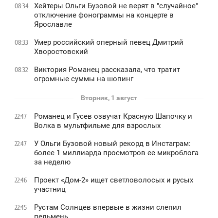
Хейтеры Ольги Бузовой не верят в "случайное"
08:34
отключение фонограммы на концерте в
Ярославле
Умер российский оперный певец Дмитрий
08:33
Хворостовский
Виктория Романец рассказала, что тратит
08:32
огромные суммы на шопинг
Вторник, 1 август
Романец и Гусев озвучат Красную Шапочку и
22:47
Волка в мультфильме для взрослых
У Ольги Бузовой новый рекорд в Инстаграм:
22:47
более 1 миллиарда просмотров ее микроблога
за неделю
Проект «Дом-2» ищет светловолосых и русых
22:46
участниц
Рустам Солнцев впервые в жизни слепил
22:45
пельмень