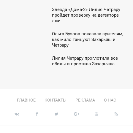
Звезда «Дома-2» Лилия Четрару
1:45
пройдет проверку на детекторе
лжи
ТОРНИК
Ольга Бузова показала зрителям,
8:39
как мило танцуют Захарьяш и
Четрару
ЕТВЕРГ
Лилия Четрару проглотила все
0:07
обиды и простила Захарьяша
СРЕДА
ГЛАВНОЕ
КОНТАКТЫ
РЕКЛАМА
О НАС