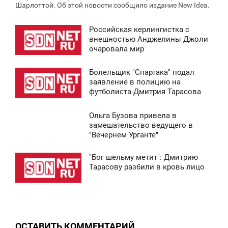
Шарлоттой. Об этой новости сообщило издание New Ideа.
Российская керлингистка с
8:38
внешностью Анджелины Джоли
очаровала мир
СРЕДА
Болельщик "Спартака" подал
5 455
8:37
заявление в полицию на
футболиста Дмитрия Тарасова
СРЕДА
Ольга Бузова привела в
5 164
8:41
замешательство ведущего в
"Вечернем Урганте"
СРЕДА
"Бог шельму метит": Дмитрию
9 651
8:37
Тарасову разбили в кровь лицо
СРЕДА
0
ОСТАВИТЬ КОММЕНТАРИЙ
5 317