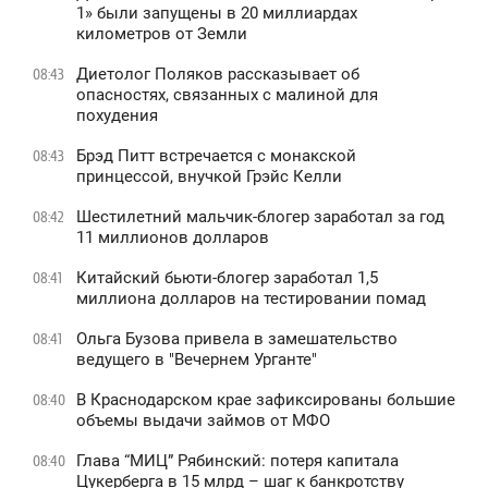
1» были запущены в 20 миллиардах
километров от Земли
Диетолог Поляков рассказывает об
08:43
опасностях, связанных с малиной для
похудения
Брэд Питт встречается с монакской
08:43
принцессой, внучкой Грэйс Келли
Шестилетний мальчик-блогер заработал за год
08:42
11 миллионов долларов
Китайский бьюти-блогер заработал 1,5
08:41
миллиона долларов на тестировании помад
Ольга Бузова привела в замешательство
08:41
ведущего в "Вечернем Урганте"
В Краснодарском крае зафиксированы большие
08:40
объемы выдачи займов от МФО
Глава “МИЦ” Рябинский: потеря капитала
08:40
Цукерберга в 15 млрд – шаг к банкротству