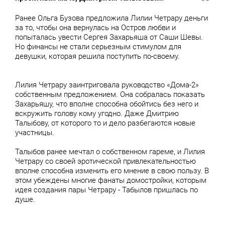
Ранее Ольга Бузова предложила Лилии Четрару деньги
за то, чтобы она вернулась на Остров любви и
попыталась увести Сергея Захарьяша от Саши Шевы.
Но финансы не стали серьезным стимулом для
девушки, которая решила поступить по-своему.
Лилия Четрару заинтриговала руководство «Дома-2»
собственным предложением. Она собралась показать
Захарьяшу, что вполне способна обойтись без него и
вскружить голову кому угодно. Даже Дмитрию
Талыбову, от которого то и дело разбегаются новые
участницы.
Талыбов ранее мечтал о собственном гареме, и Лилия
Четрару со своей эротической привлекательностью
вполне способна изменить его мнение в свою пользу. В
этом убеждены многие фанаты домостройки, которым
идея создания пары Четрару - Табылов пришлась по
душе.