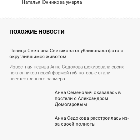
Наталья Юнникова умерла
ПОХОЖИЕ НОВОСТИ
2:48
Певица Светлана Светикова опубликовала фото с
округлившимся животом
ВОСКРЕСЕНЬЕ
Известная певица Анна Седокова шокировала своих
поклонников новой формой губ, которые стали
неестественного размера.
Анна Семенович оказалась в
7:24
постели с Александром
Домогаровым
ЯТНИЦА
Анна Седокова расстроилась из-
6:06
за своей полноты
ПОНЕДЕЛЬНИК