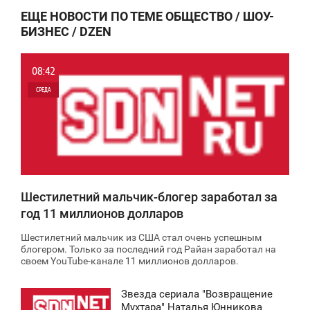
ЕЩЕ НОВОСТИ ПО ТЕМЕ ОБЩЕСТВО / ШОУ-
БИЗНЕС / DZEN
08:42
СРЕДА
0
6 912
Шестилетний мальчик-блогер заработал за
год 11 миллионов долларов
Шестилетний мальчик из США стал очень успешным
блогером. Только за последний год Райан заработал на
своем YouTube-канале 11 миллионов долларов.
Звезда сериала "Возвращение
2:44
Мухтара" Наталья Юнникова