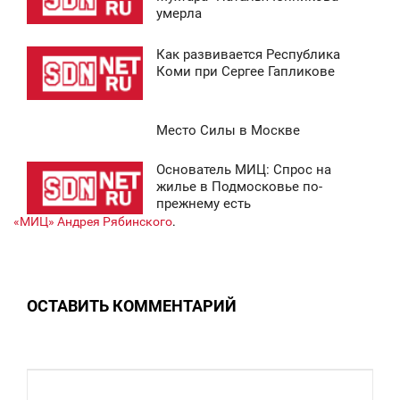
умерла
ТОРНИК
Как развивается Республика
0 947
9:18
Коми при Сергее Гапликове
ТОРНИК
Место Силы в Москве
6 272
8:39
Основатель МИЦ: Спрос на
СРЕДА
1:28
жилье в Подмосковье по-
прежнему есть
7 525
ПОНЕДЕЛЬНИК
«МИЦ» Андрея Рябинского
.
0
5 732
ОСТАВИТЬ КОММЕНТАРИЙ