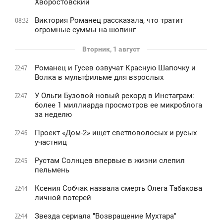
Хворостовский
Виктория Романец рассказала, что тратит
08:32
огромные суммы на шопинг
Вторник, 1 август
Романец и Гусев озвучат Красную Шапочку и
22:47
Волка в мультфильме для взрослых
У Ольги Бузовой новый рекорд в Инстаграм:
22:47
более 1 миллиарда просмотров ее микроблога
за неделю
Проект «Дом-2» ищет светловолосых и русых
22:46
участниц
Рустам Солнцев впервые в жизни слепил
22:45
пельмень
Ксения Собчак назвала смерть Олега Табакова
22:44
личной потерей
Звезда сериала "Возвращение Мухтара"
22:44