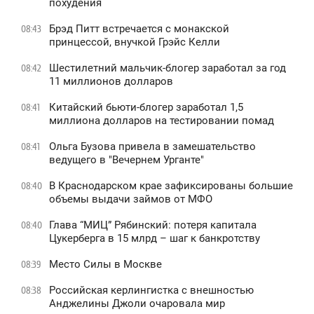
похудения
Брэд Питт встречается с монакской
08:43
принцессой, внучкой Грэйс Келли
Шестилетний мальчик-блогер заработал за год
08:42
11 миллионов долларов
Китайский бьюти-блогер заработал 1,5
08:41
миллиона долларов на тестировании помад
Ольга Бузова привела в замешательство
08:41
ведущего в "Вечернем Урганте"
В Краснодарском крае зафиксированы большие
08:40
объемы выдачи займов от МФО
Глава “МИЦ” Рябинский: потеря капитала
08:40
Цукерберга в 15 млрд – шаг к банкротству
Место Силы в Москве
08:39
Российская керлингистка с внешностью
08:38
Анджелины Джоли очаровала мир