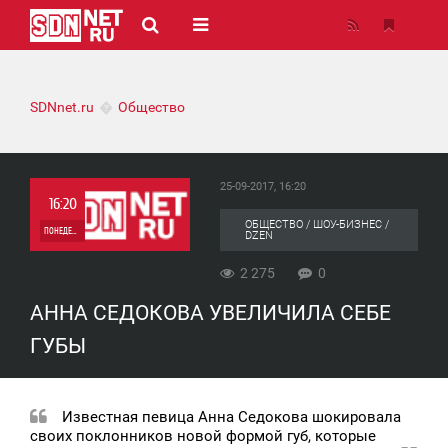
SDNnet.ru
Общество
25-09-2017, 16:20
16:20
ОБЩЕСТВО / ШОУ-БИЗНЕС /
ПОНЕДЕЛЬНИК
DZEN
0
2 275
0
АННА СЕДОКОВА УВЕЛИЧИЛА СЕБЕ
2 275
ГУБЫ
Известная певица Анна Седокова шокировала
своих поклонников новой формой губ, которые