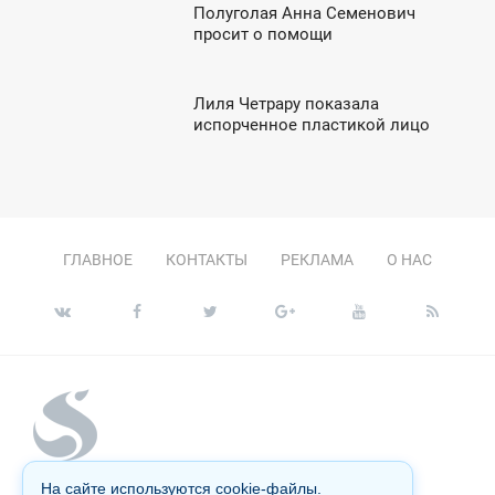
Полуголая Анна Семенович
8:30
просит о помощи
ВОСКРЕСЕНЬЕ
Лиля Четрару показала
7:29
испорченное пластикой лицо
ЕТВЕРГ
ГЛАВНОЕ
КОНТАКТЫ
РЕКЛАМА
О НАС
На сайте используются cookie-файлы.