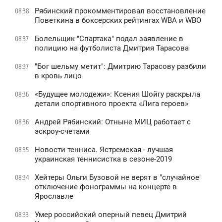
Рябинский прокомментировал восстановление
08:38
Поветкина в боксерских рейтингах WBA и WBO
Болельщик "Спартака" подал заявление в
08:37
полицию на футболиста Дмитрия Тарасова
"Бог шельму метит": Дмитрию Тарасову разбили
08:37
в кровь лицо
«Будущее молодежи»: Ксения Шойгу раскрыла
08:36
детали спортивного проекта «Лига героев»
Андрей Рябинский: Отныне МИЦ работает с
08:36
эскроу-счетами
Новости тенниса. Ястремская - лучшая
08:35
украинская теннисистка в сезоне-2019
Хейтеры Ольги Бузовой не верят в "случайное"
08:34
отключение фонограммы на концерте в
Ярославле
Умер российский оперный певец Дмитрий
08:33