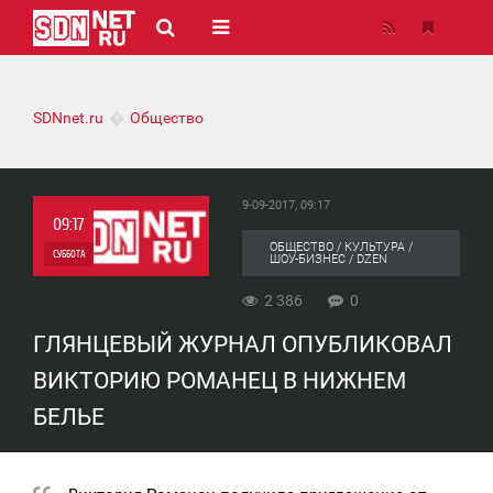
SDNnet.ru
Общество
9-09-2017, 09:17
09:17
ОБЩЕСТВО / КУЛЬТУРА /
СУББОТА
ШОУ-БИЗНЕС / DZEN
0
2 386
0
ГЛЯНЦЕВЫЙ ЖУРНАЛ ОПУБЛИКОВАЛ
2 386
ВИКТОРИЮ РОМАНЕЦ В НИЖНЕМ
БЕЛЬЕ