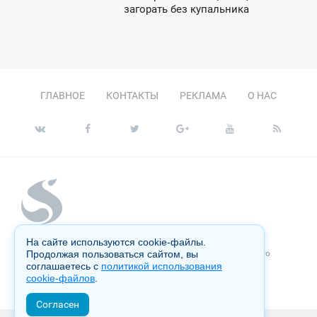
2:34
загорать без купальника
ТОРНИК
ГЛАВНОЕ
КОНТАКТЫ
РЕКЛАМА
О НАС
На сайте используются cookie-файлы.
Копирование материалов сайта запрещено без письменного
Продолжая пользоваться сайтом, вы
согласия администрации и преследуется по закону.
соглашаетесь с
политикой использования
cookie-файлов
.
Настоящий ресурс может содержать материалы 18+
Согласен