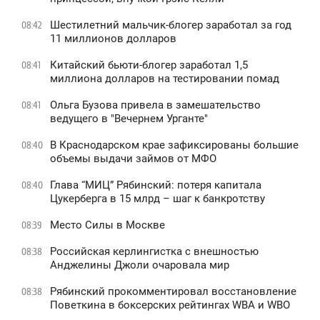
Шестилетний мальчик-блогер заработал за год
08:42
11 миллионов долларов
Китайский бьюти-блогер заработал 1,5
08:41
миллиона долларов на тестировании помад
Ольга Бузова привела в замешательство
08:41
ведущего в "Вечернем Урганте"
В Краснодарском крае зафиксированы большие
08:40
объемы выдачи займов от МФО
Глава “МИЦ” Рябинский: потеря капитала
08:40
Цукерберга в 15 млрд – шаг к банкротству
Место Силы в Москве
08:39
Российская керлингистка с внешностью
08:38
Анджелины Джоли очаровала мир
Рябинский прокомментировал восстановление
08:38
Поветкина в боксерских рейтингах WBA и WBO