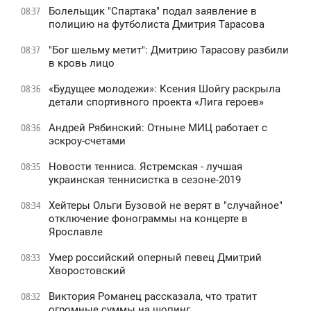
Болельщик "Спартака" подал заявление в
08:37
полицию на футболиста Дмитрия Тарасова
"Бог шельму метит": Дмитрию Тарасову разбили
08:37
в кровь лицо
«Будущее молодежи»: Ксения Шойгу раскрыла
08:36
детали спортивного проекта «Лига героев»
Андрей Рябинский: Отныне МИЦ работает с
08:36
эскроу-счетами
Новости тенниса. Ястремская - лучшая
08:35
украинская теннисистка в сезоне-2019
Хейтеры Ольги Бузовой не верят в "случайное"
08:34
отключение фонограммы на концерте в
Ярославле
Умер российский оперный певец Дмитрий
08:33
Хворостовский
Виктория Романец рассказала, что тратит
08:32
огромные суммы на шопинг