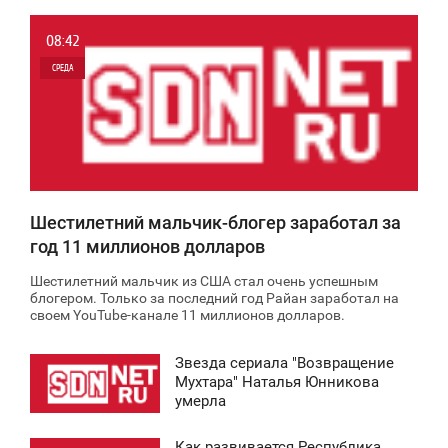
08:42
СРЕДА
0
6 922
Шестилетний мальчик-блогер заработал за
год 11 миллионов долларов
Шестилетний мальчик из США стал очень успешным
блогером. Только за последний год Райан заработал на
своем YouTube-канале 11 миллионов долларов.
Звезда сериала "Возвращение
2:44
Мухтара" Наталья Юнникова
умерла
ТОРНИК
Как развивается Республика
0 954