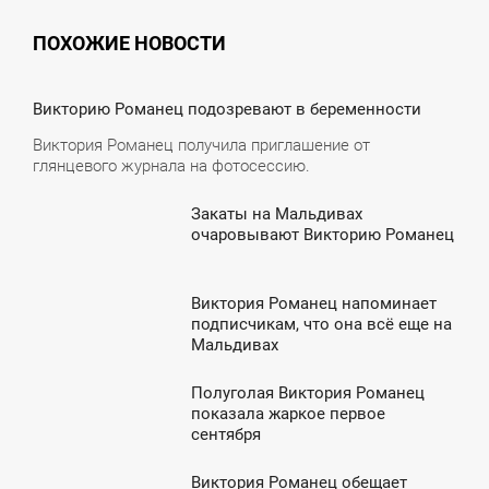
ПОХОЖИЕ НОВОСТИ
7:45
Викторию Романец подозревают в беременности
ВОСКРЕСЕНЬЕ
Виктория Романец получила приглашение от
глянцевого журнала на фотосессию.
Закаты на Мальдивах
8:00
очаровывают Викторию Романец
ВОСКРЕСЕНЬЕ
Виктория Романец напоминает
3:17
подписчикам, что она всё еще на
Мальдивах
УББОТА
Полуголая Виктория Романец
9:43
показала жаркое первое
сентября
ЯТНИЦА
Виктория Романец обещает