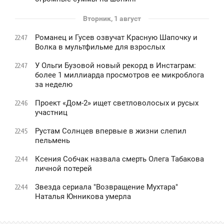
Вторник, 1 август
Романец и Гусев озвучат Красную Шапочку и
22:47
Волка в мультфильме для взрослых
У Ольги Бузовой новый рекорд в Инстаграм:
22:47
более 1 миллиарда просмотров ее микроблога
за неделю
Проект «Дом-2» ищет светловолосых и русых
22:46
участниц
Рустам Солнцев впервые в жизни слепил
22:45
пельмень
Ксения Собчак назвала смерть Олега Табакова
22:44
личной потерей
Звезда сериала "Возвращение Мухтара"
22:44
Наталья Юнникова умерла