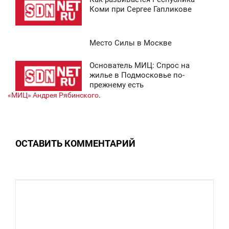
9:18
Коми при Сергее Гапликове
ТОРНИК
Место Силы в Москве
6 277
8:39
Основатель МИЦ: Спрос на
СРЕДА
1:28
жилье в Подмосковье по-
прежнему есть
7 530
ПОНЕДЕЛЬНИК
«МИЦ» Андрея Рябинского
.
0
5 739
ОСТАВИТЬ КОММЕНТАРИЙ