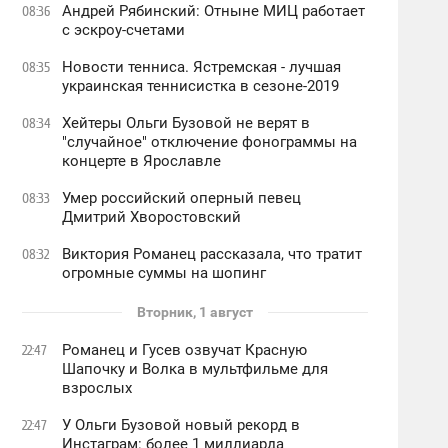
Андрей Рябинский: Отныне МИЦ работает
08:36
с эскроу-счетами
Новости тенниса. Ястремская - лучшая
08:35
украинская теннисистка в сезоне-2019
Хейтеры Ольги Бузовой не верят в
08:34
"случайное" отключение фонограммы на
концерте в Ярославле
Умер российский оперный певец
08:33
Дмитрий Хворостовский
Виктория Романец рассказала, что тратит
08:32
огромные суммы на шопинг
Вторник, 1 август
Романец и Гусев озвучат Красную
22:47
Шапочку и Волка в мультфильме для
взрослых
У Ольги Бузовой новый рекорд в
22:47
Инстаграм: более 1 миллиарда