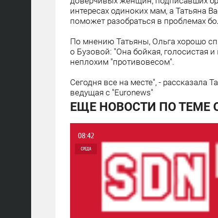
доверчивых женщин, подписавших бр
интересах одиноких мам, а Татьяна В
поможет разобраться в проблемах бо
По мнению Татьяны, Ольга хорошо сп
о Бузовой: "Она бойкая, голосистая и
неплохим "противовесом".
Сегодня все на месте", - рассказала Т
ведущая с "Еuronews"
ЕЩЕ НОВОСТИ ПО ТЕМЕ 
08:42
СРЕДА
0
6 917