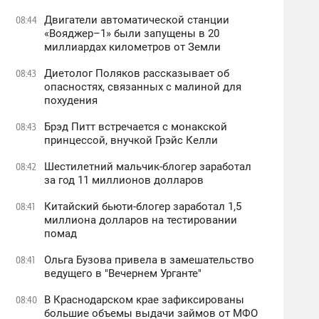
Двигатели автоматической станции
08:44
«Вояджер–1» были запущены в 20
миллиардах километров от Земли
Диетолог Поляков рассказывает об
08:43
опасностях, связанных с малиной для
похудения
Брэд Питт встречается с монакской
08:43
принцессой, внучкой Грэйс Келли
Шестилетний мальчик-блогер заработал
08:42
за год 11 миллионов долларов
Китайский бьюти-блогер заработал 1,5
08:41
миллиона долларов на тестировании
помад
Ольга Бузова привела в замешательство
08:41
ведущего в "Вечернем Урганте"
В Краснодарском крае зафиксированы
08:40
большие объемы выдачи займов от МФО