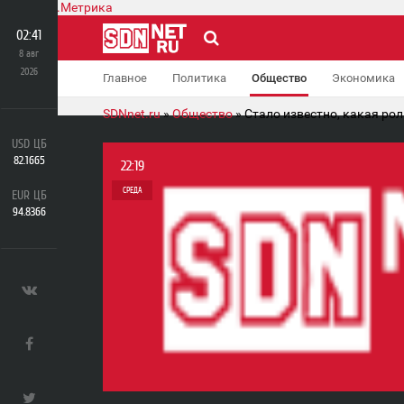
02:41
8 авг
2026
Главное
Политика
Общество
Экономика
SDNnet.ru
»
Общество
» Стало известно, какая рол
USD ЦБ
82.1665
22:19
СРЕДА
EUR ЦБ
94.8366
0
2 105