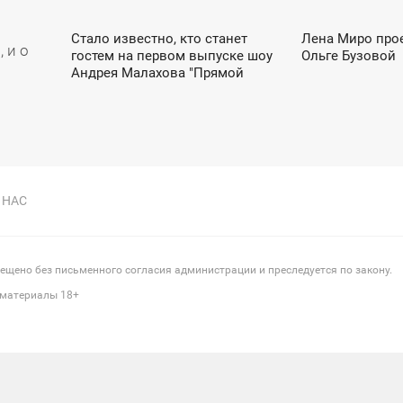
Стало известно, кто станет
Лена Миро про
11:02
09:40
 и о
гостем на первом выпуске шоу
Ольге Бузовой
ЧЕТВЕРГ
ЧЕТВЕРГ
Андрея Малахова "Прямой
эфир"
 НАС
щено без письменного согласия администрации и преследуется по закону.
 материалы 18+