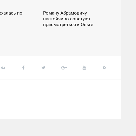
ехалась по
Роману Абрамовичу
15:11
настойчиво советуют
ЧЕТВЕРГ
присмотреться к Ольге
Бузовой