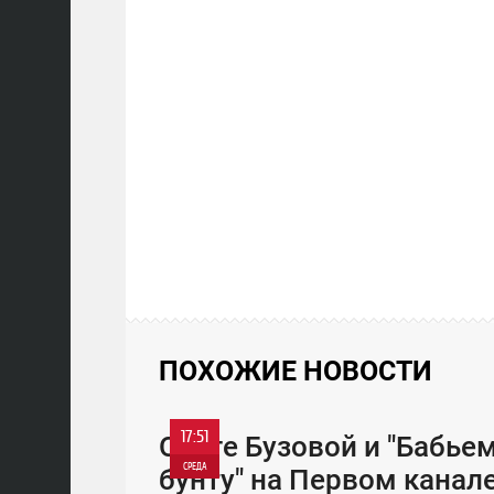
ПОХОЖИЕ НОВОСТИ
17:51
Ольге Бузовой и "Бабье
СРЕДА
бунту" на Первом канал