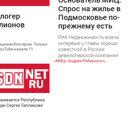
Основатель МИЦ:
5 734
Спрос на жилье в
логер
Подмосковье по-
ллионов
прежнему есть
РИА Недвижимость взяла
интервью у главы хорошо
пешным блогером. Только
известной в России
YouTube-канале 11
девелоперской компании
«МИЦ» Андрея Рябинского
.
звивается Республика
ри Сергее Гапликове