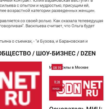
ачный контракт. Юлия Барановская выступит в
асильева с опытом и мудростью, присущим ей,
лее возрастной категории разведенных женщин.
равляется со своей ролью. Как сказала телеведущая
 говорливая". Васильева считает, что Ольга будет
атьяна о съемках, - "и Бузова, и Барановская и
ОБЩЕСТВО / ШОУ-БИЗНЕС / DZEN
Место Силы в Москве
08:39
СРЕДА
11:28
7 528
ПОНЕДЕЛЬНИК
0