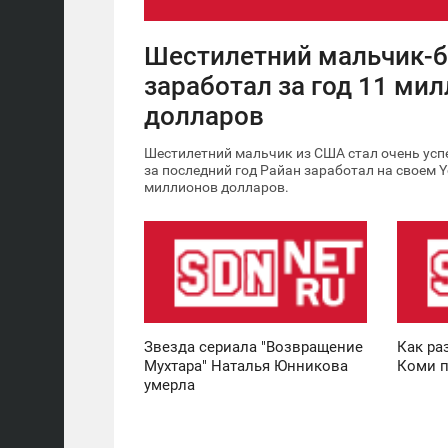
Шестилетний мальчик-б
заработал за год 11 ми
долларов
Шестилетний мальчик из США стал очень ус
за последний год Райан заработал на своем 
миллионов долларов.
22:44
19:18
ВТОРНИК
ВТОРНИК
10 950
6 275
Звезда сериала "Возвращение
Как ра
Мухтара" Наталья Юнникова
Коми п
умерла