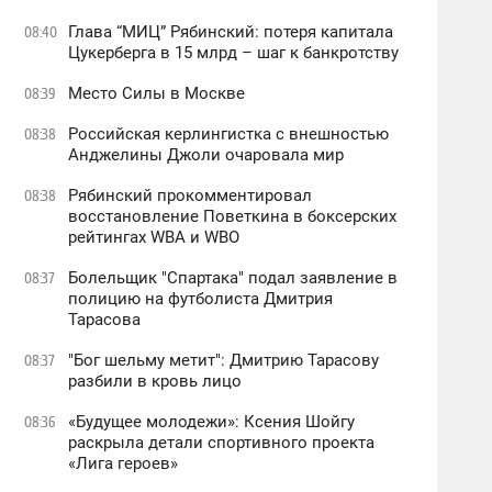
Глава “МИЦ” Рябинский: потеря капитала
08:40
Цукерберга в 15 млрд – шаг к банкротству
Место Силы в Москве
08:39
Российская керлингистка с внешностью
08:38
Анджелины Джоли очаровала мир
Рябинский прокомментировал
08:38
восстановление Поветкина в боксерских
рейтингах WBA и WBO
Болельщик "Спартака" подал заявление в
08:37
полицию на футболиста Дмитрия
Тарасова
"Бог шельму метит": Дмитрию Тарасову
08:37
разбили в кровь лицо
«Будущее молодежи»: Ксения Шойгу
08:36
раскрыла детали спортивного проекта
«Лига героев»