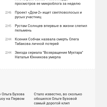
просмотров ее микроблога за неделю
Проект «Дом-2» ищет светловолосых и
22:46
русых участниц
Рустам Солнцев впервые в жизни слепил
22:45
пельмень
Ксения Собчак назвала смерть Олега
22:44
Табакова личной потерей
Звезда сериала "Возвращение Мухтара"
22:44
Наталья Юнникова умерла
ЕС / DZEN
EXCLUSIVE / ОБЩЕСТВО / ШОУ-БИЗНЕС / DZEN
о Ольга Бузова
Стало известно, во сколько
18:06
шоу на Первом
обошелся Ольге Бузовой
СУББОТА
самый дорогой клип
У-БИЗНЕС / DZEN
EXCLUSIVE / ОБЩЕСТВО / ШОУ-БИЗНЕС / DZEN