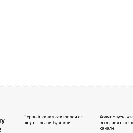
EXCLUSIVE / ШОУ-БИЗНЕС / DZEN
ШОУ-БИЗН
Первый канал отказался от
Ходят слухи, чт
19:29
18:10
му
шоу с Ольгой Бузовой
возглавит ток-
ПОНЕДЕЛЬНИК
ПОНЕДЕЛЬНИК
е
канале
ОБЩЕСТВО / ШОУ-БИЗНЕС / DZEN
EXCLUSIVE / ШО