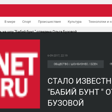
В мире
Спорт
Происшествия
Культура
Технологии и н
ь на шоу "Бабий бунт " отведена Ольге Бузовой
6-09-2017, 22:19
ОБЩЕСТВО / ШОУ-БИЗНЕС / DZEN
СТАЛО ИЗВЕСТН
"БАБИЙ БУНТ " 
БУЗОВОЙ