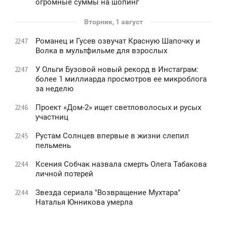
огромные суммы на шопинг
Вторник, 1 август
Романец и Гусев озвучат Красную Шапочку и
22:47
Волка в мультфильме для взрослых
У Ольги Бузовой новый рекорд в Инстаграм:
22:47
более 1 миллиарда просмотров ее микроблога
за неделю
Проект «Дом-2» ищет светловолосых и русых
22:46
участниц
Рустам Солнцев впервые в жизни слепил
22:45
пельмень
Ксения Собчак назвала смерть Олега Табакова
22:44
личной потерей
Звезда сериала "Возвращение Мухтара"
22:44
Наталья Юнникова умерла