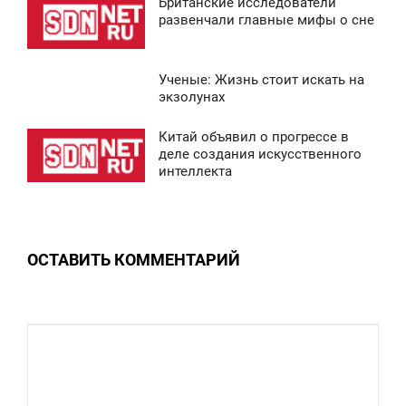
Британские исследователи
0
1:36
развенчали главные мифы о сне
ВОСКРЕСЕНЬЕ
Ученые: Жизнь стоит искать на
0
3:34
экзолунах
ВОСКРЕСЕНЬЕ
Китай объявил о прогрессе в
0:43
деле создания искусственного
0
интеллекта
ВОСКРЕСЕНЬЕ
0
ОСТАВИТЬ КОММЕНТАРИЙ
0