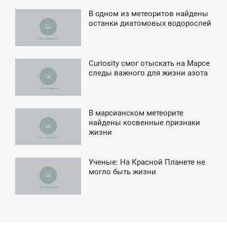
В одном из метеоритов найдены
0:03
останки диатомовых водорослей
ТОРНИК
Curiosity смог отыскать на Марсе
4:15
следы важного для жизни азота
СРЕДА
В марсианском метеорите
6:19
найдены косвенные признаки
жизни
СРЕДА
Ученые: На Красной Планете не
11:11
могло быть жизни
ВОСКРЕСЕНЬЕ