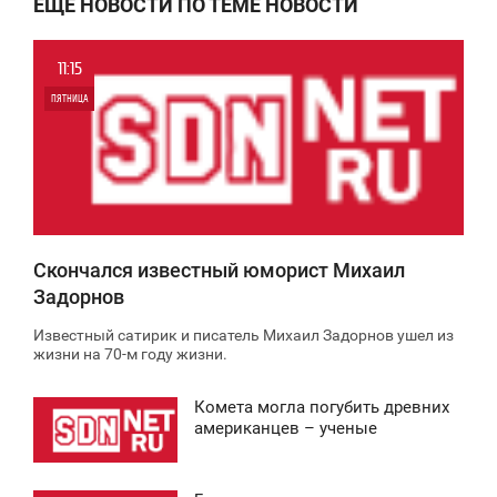
ЕЩЕ НОВОСТИ ПО ТЕМЕ НОВОСТИ
11:15
ПЯТНИЦА
0
4 652
Скончался известный юморист Михаил
Задорнов
Известный сатирик и писатель Михаил Задорнов ушел из
жизни на 70-м году жизни.
Комета могла погубить древних
2:30
американцев – ученые
ВОСКРЕСЕНЬЕ