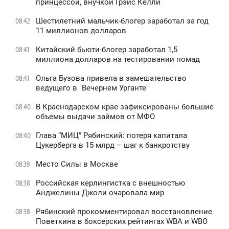
принцессой, внучкой Грэйс Келли
Шестилетний мальчик-блогер заработал за год
08:42
11 миллионов долларов
Китайский бьюти-блогер заработал 1,5
08:41
миллиона долларов на тестировании помад
Ольга Бузова привела в замешательство
08:41
ведущего в "Вечернем Урганте"
В Краснодарском крае зафиксированы большие
08:40
объемы выдачи займов от МФО
Глава “МИЦ” Рябинский: потеря капитала
08:40
Цукерберга в 15 млрд – шаг к банкротству
Место Силы в Москве
08:39
Российская керлингистка с внешностью
08:38
Анджелины Джоли очаровала мир
Рябинский прокомментировал восстановление
08:38
Поветкина в боксерских рейтингах WBA и WBO