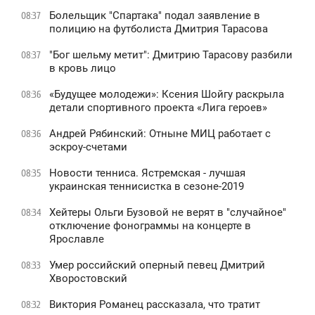
Болельщик "Спартака" подал заявление в
08:37
полицию на футболиста Дмитрия Тарасова
"Бог шельму метит": Дмитрию Тарасову разбили
08:37
в кровь лицо
«Будущее молодежи»: Ксения Шойгу раскрыла
08:36
детали спортивного проекта «Лига героев»
Андрей Рябинский: Отныне МИЦ работает с
08:36
эскроу-счетами
Новости тенниса. Ястремская - лучшая
08:35
украинская теннисистка в сезоне-2019
Хейтеры Ольги Бузовой не верят в "случайное"
08:34
отключение фонограммы на концерте в
Ярославле
Умер российский оперный певец Дмитрий
08:33
Хворостовский
Виктория Романец рассказала, что тратит
08:32