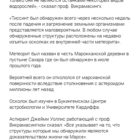
только они не являются останками некоторых видов
водорослей», - сказал проф. Викрамасингх.
«Тиссинт был обнаружен всего через несколько недель
после падения и загрязнение земными организмами
представляется маловероятным. В любом случае
обнаруженные структуры расположены на недавно
изъятых осколках из внутренней части метеорита».
Метеорит был назван в честь Марокканской деревни в
пустыне Сахара где он был обнаружен в июле
прошлого года.
Вероятней всего он откололся от марсианской
поверхности вследствие столкновения с астероидом
миллионы лет назад.
Осколок был изучен в Букингемском Центре
астробиологии и Университете Кардиффа.
Аспирант Джейми Уоллис работающий с проф.
Викрамасингхом сказал: «Все указывает на то, что
структуры которые мы обнаружили являются
доказательством жизни на Марсе».