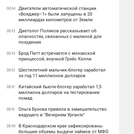
Двигатели автоматической станции
08:44
«Вояджер–1» были запущены в 20
миллиардах километров от Земли
Диетолог Поляков рассказывает об
08:43
опасностях, связанных с малиной для
похудения
Брэд Питт встречается с монакской
08:43
принцессой, внучкой Грэйс Келли
Шестилетний мальчик-блогер заработал
08:42
за год 11 миллионов долларов
Китайский бьюти-блогер заработал 1,5
08:41
миллиона долларов на тестировании
помад
Ольга Бузова привела в замешательство
08:41
ведущего в "Вечернем Урганте"
В Краснодарском крае зафиксированы
08:40
большие объемы выдачи займов от МФО