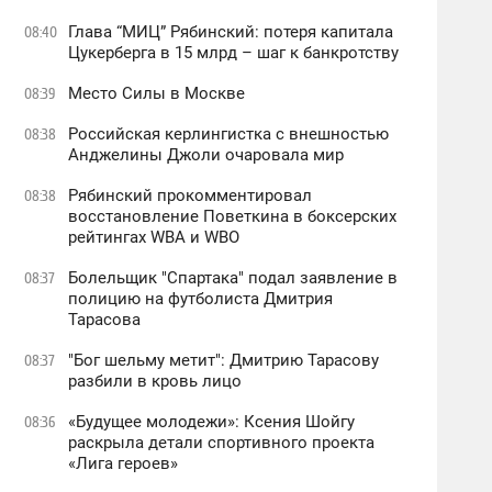
Глава “МИЦ” Рябинский: потеря капитала
08:40
Цукерберга в 15 млрд – шаг к банкротству
Место Силы в Москве
08:39
Российская керлингистка с внешностью
08:38
Анджелины Джоли очаровала мир
Рябинский прокомментировал
08:38
восстановление Поветкина в боксерских
рейтингах WBA и WBO
Болельщик "Спартака" подал заявление в
08:37
полицию на футболиста Дмитрия
Тарасова
"Бог шельму метит": Дмитрию Тарасову
08:37
разбили в кровь лицо
«Будущее молодежи»: Ксения Шойгу
08:36
раскрыла детали спортивного проекта
«Лига героев»