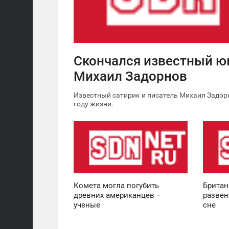
4 652
Скончался известный 
Михаил Задорнов
Известный сатирик и писатель Михаил Задорн
году жизни.
12:30
11:36
ВОСКРЕСЕНЬЕ
ВОСКРЕСЕНЬЕ
0
0
Комета могла погубить
Британ
древних американцев –
развен
ученые
сне