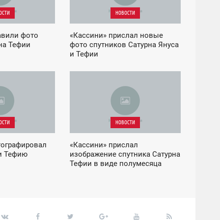
ОСТИ
НОВОСТИ
авили фото
«Кассини» прислал новые
на Тефии
фото спутников Сатурна Януса
и Тефии
03:44
СРЕДА
ОСТИ
НОВОСТИ
тографировал
«Кассини» прислал
и Тефию
изображение спутника Сатурна
Тефии в виде полумесяца