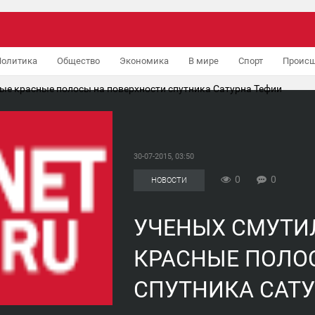
Политика
Общество
Экономика
В мире
Спорт
Происш
ые красные полосы на поверхности спутника Сатурна Тефии
30-07-2015, 03:50
0
0
НОВОСТИ
УЧЕНЫХ СМУТИ
КРАСНЫЕ ПОЛО
СПУТНИКА САТ