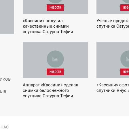
НОВОСТИ
НОВ
«Кассини» получил
Ученые предст
качественные снимки
спутника Сатур
спутника Сатурна Тефии
03:07
04:42
СРЕДА
ЧЕТВЕРГ
НОВОСТИ
НОВ
ников
Аппарат «Кассини» сделал
«Кассини» сфо
снимки белоснежного
спутники Янус 
рые
спутника Сатурна Тефии
 НАС