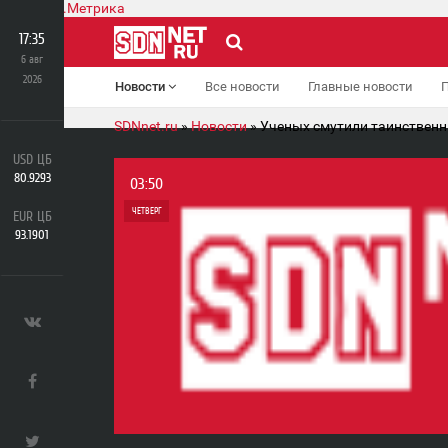
17:35
6 авг
2026
Новости
Все новости
Главные новости
SDNnet.ru
»
Новости
» Ученых смутили таинственн
USD ЦБ
80.9293
03:50
ЧЕТВЕРГ
EUR ЦБ
93.1901
0
0