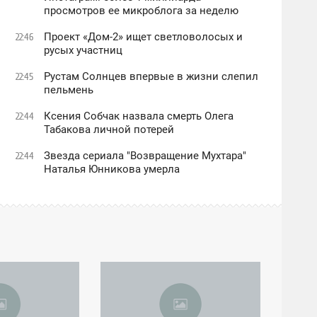
просмотров ее микроблога за неделю
Проект «Дом-2» ищет светловолосых и
22:46
русых участниц
Рустам Солнцев впервые в жизни слепил
22:45
пельмень
Ксения Собчак назвала смерть Олега
22:44
Табакова личной потерей
Звезда сериала "Возвращение Мухтара"
22:44
Наталья Юнникова умерла
04:28
ЧЕТВЕРГ