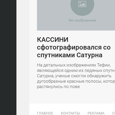
КАССИНИ
сфотографировался со
спутниками Сатурна
На детальных изображениях Тефии,
являющейся одним из ледяных спут
Сатурна, ученые смогли обнаружить
дугообразные красные полосы, кото
растянулись по пове
ГЛАВНОЕ
КОНТАКТЫ
РЕКЛАМА
О