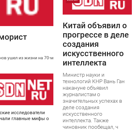
0
Китай объявил о
0
прогрессе в деле
юморист
создания
искусственного
ов ушел из жизни на 70-м
интеллекта
Министр науки и
технологий КНР Вань Ган
накануне объявил
журналистам о
значительных успехах в
деле создания
ские исследователи
искусственного
чали главные мифы о
интеллекта. Также
чиновник пообещал, ч