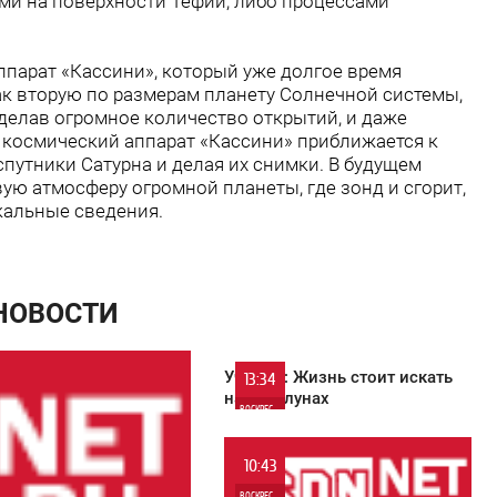
ми на поверхности Тефии, либо процессами
парат «Кассини», который уже долгое время
 как вторую по размерам планету Солнечной системы,
Сделав огромное количество открытий, и даже
, космический аппарат «Кассини» приближается к
путники Сатурна и делая их снимки. В будущем
ую атмосферу огромной планеты, где зонд и сгорит,
кальные сведения.
 НОВОСТИ
Ученые: Жизнь стоит искать
13:34
на экзолунах
ВОСКРЕСЕНЬЕ
0
10:43
ВОСКРЕСЕНЬЕ