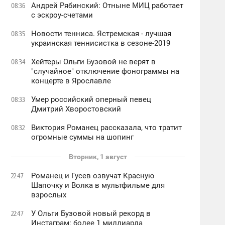
Андрей Рябинский: Отныне МИЦ работает
08:36
с эскроу-счетами
Новости тенниса. Ястремская - лучшая
08:35
украинская теннисистка в сезоне-2019
Хейтеры Ольги Бузовой не верят в
08:34
"случайное" отключение фонограммы на
концерте в Ярославле
Умер российский оперный певец
08:33
Дмитрий Хворостовский
Виктория Романец рассказала, что тратит
08:32
огромные суммы на шопинг
Вторник, 1 август
Романец и Гусев озвучат Красную
22:47
Шапочку и Волка в мультфильме для
взрослых
У Ольги Бузовой новый рекорд в
22:47
Инстаграм: более 1 миллиарда