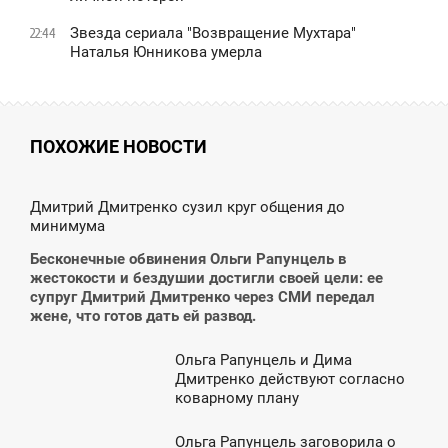
Звезда сериала "Возвращение Мухтара"
22:44
Наталья Юнникова умерла
ПОХОЖИЕ НОВОСТИ
6:02
Дмитрий Дмитренко сузил круг общения до
минимума
ТОРНИК
Бесконечные обвинения Ольги Рапунцель в
жестокости и бездушии достигли своей цели: ее
супруг Дмитрий Дмитренко через СМИ передал
жене, что готов дать ей развод.
Ольга Рапунцель и Дима
1:00
Дмитренко действуют согласно
коварному плану
ЯТНИЦА
Ольга Рапунцель заговорила о