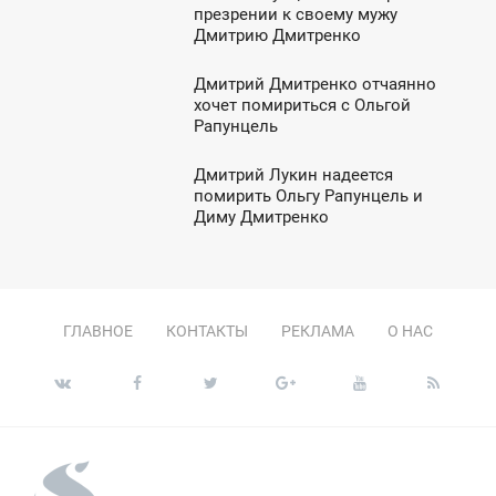
7:58
презрении к своему мужу
Дмитрию Дмитренко
ТОРНИК
Дмитрий Дмитренко отчаянно
7:38
хочет помириться с Ольгой
Рапунцель
ТОРНИК
Дмитрий Лукин надеется
3:36
помирить Ольгу Рапунцель и
Диму Дмитренко
ЯТНИЦА
ГЛАВНОЕ
КОНТАКТЫ
РЕКЛАМА
О НАС