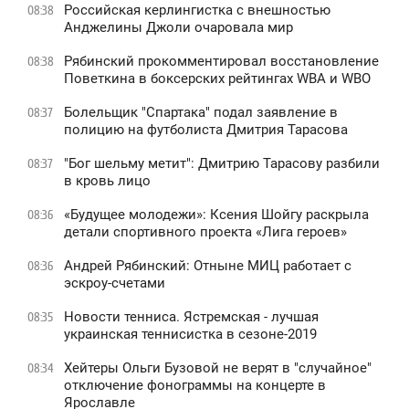
Российская керлингистка с внешностью
08:38
Анджелины Джоли очаровала мир
Рябинский прокомментировал восстановление
08:38
Поветкина в боксерских рейтингах WBA и WBO
Болельщик "Спартака" подал заявление в
08:37
полицию на футболиста Дмитрия Тарасова
"Бог шельму метит": Дмитрию Тарасову разбили
08:37
в кровь лицо
«Будущее молодежи»: Ксения Шойгу раскрыла
08:36
детали спортивного проекта «Лига героев»
Андрей Рябинский: Отныне МИЦ работает с
08:36
эскроу-счетами
Новости тенниса. Ястремская - лучшая
08:35
украинская теннисистка в сезоне-2019
Хейтеры Ольги Бузовой не верят в "случайное"
08:34
отключение фонограммы на концерте в
Ярославле