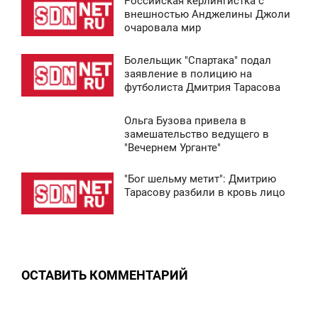
Российская керлингистка с
8:38
внешностью Анджелины Джоли
очаровала мир
СРЕДА
Болельщик "Спартака" подал
5 455
8:37
заявление в полицию на
футболиста Дмитрия Тарасова
СРЕДА
Ольга Бузова привела в
5 164
8:41
замешательство ведущего в
"Вечернем Урганте"
СРЕДА
"Бог шельму метит": Дмитрию
9 651
8:37
Тарасову разбили в кровь лицо
СРЕДА
0
ОСТАВИТЬ КОММЕНТАРИЙ
5 317