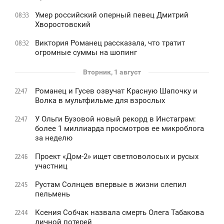
Умер российский оперный певец Дмитрий
08:33
Хворостовский
Виктория Романец рассказала, что тратит
08:32
огромные суммы на шопинг
Вторник, 1 август
Романец и Гусев озвучат Красную Шапочку и
22:47
Волка в мультфильме для взрослых
У Ольги Бузовой новый рекорд в Инстаграм:
22:47
более 1 миллиарда просмотров ее микроблога
за неделю
Проект «Дом-2» ищет светловолосых и русых
22:46
участниц
Рустам Солнцев впервые в жизни слепил
22:45
пельмень
Ксения Собчак назвала смерть Олега Табакова
22:44
личной потерей