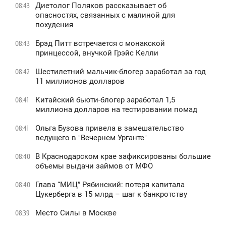
Диетолог Поляков рассказывает об
08:43
опасностях, связанных с малиной для
похудения
Брэд Питт встречается с монакской
08:43
принцессой, внучкой Грэйс Келли
Шестилетний мальчик-блогер заработал за год
08:42
11 миллионов долларов
Китайский бьюти-блогер заработал 1,5
08:41
миллиона долларов на тестировании помад
Ольга Бузова привела в замешательство
08:41
ведущего в "Вечернем Урганте"
В Краснодарском крае зафиксированы большие
08:40
объемы выдачи займов от МФО
Глава “МИЦ” Рябинский: потеря капитала
08:40
Цукерберга в 15 млрд – шаг к банкротству
Место Силы в Москве
08:39