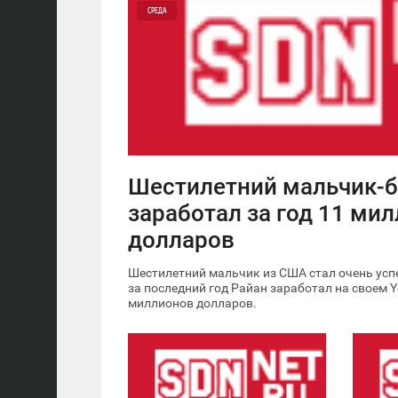
СРЕДА
0
6 914
Шестилетний мальчик-б
заработал за год 11 ми
долларов
Шестилетний мальчик из США стал очень ус
за последний год Райан заработал на своем 
миллионов долларов.
22:44
19:18
ВТОРНИК
ВТОРНИК