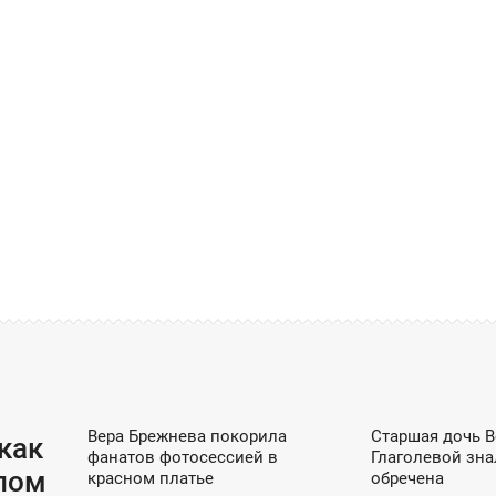
ОБЩЕСТВО / ШОУ-БИЗНЕС / DZEN
ОБЩЕСТВО / ШОУ
Вера Брежнева покорила
Старшая дочь 
18:18
15:32
как
фанатов фотосессией в
Глаголевой зна
ПОНЕДЕЛЬНИК
ЧЕТВЕРГ
лом
красном платье
обречена
ОБЩЕСТВО / ШОУ-БИЗНЕС / DZEN
ШОУ-БИЗН