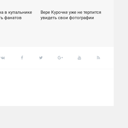
а в купальнике
Вере Курочке уже не терпится
16:56
ть фанатов
увидеть свои фотографии
СРЕДА