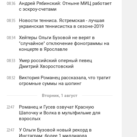
Андрей Рябинский: Отныне МИЦ работает
08:36
с эскроу-счетами
Новости тенниса. Ястремская - лучшая
08:35
украинская теннисистка в сезоне-2019
Хейтеры Ольги Бузовой не верят в
08:34
"случайное" отключение фонограммы на
концерте в Ярославле
Умер российский оперный певец
08:33
Дмитрий Хворостовский
Виктория Романец рассказала, что тратит
08:32
огромные суммы на шопинг
Вторник, 1 август
Романец и Гусев озвучат Красную
22:47
Шапочку и Волка в мультфильме для
взрослых
У Ольги Бузовой новый рекорд в
22:47
Инстаграм: более 1 миллиарда