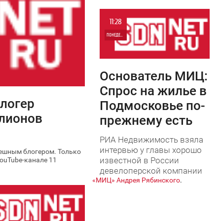
СРЕДА
11:28
7 525
ПОНЕДЕЛЬНИК
0
Основатель МИЦ:
5 732
Спрос на жилье в
логер
Подмосковье по-
ллионов
прежнему есть
РИА Недвижимость взяла
интервью у главы хорошо
пешным блогером. Только
известной в России
YouTube-канале 11
девелоперской компании
«МИЦ» Андрея Рябинского
.