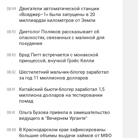
Двигатели автоматической станции
08:44
«Вояджер–1» были запущены в 20
миллиардах километров от Земли
Диетолог Поляков рассказывает об
08:43
опасностях, связанных с малиной для
похудения
Брэд Питт встречается с монакской
08:43
принцессой, внучкой Грэйс Келли
Шестилетний мальчик-блогер заработал
08:42
за год 11 миллионов долларов
Китайский бьюти-блогер заработал 1,5
08:41
миллиона долларов на тестировании
помад
Ольга Бузова привела в замешательство
08:41
ведущего в "Вечернем Урганте"
В Краснодарском крае зафиксированы
08:40
большие объемы выдачи займов от МФО