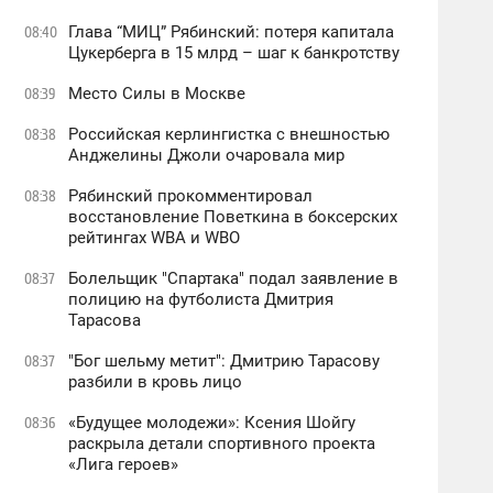
Глава “МИЦ” Рябинский: потеря капитала
08:40
Цукерберга в 15 млрд – шаг к банкротству
Место Силы в Москве
08:39
Российская керлингистка с внешностью
08:38
Анджелины Джоли очаровала мир
Рябинский прокомментировал
08:38
восстановление Поветкина в боксерских
рейтингах WBA и WBO
Болельщик "Спартака" подал заявление в
08:37
полицию на футболиста Дмитрия
Тарасова
"Бог шельму метит": Дмитрию Тарасову
08:37
разбили в кровь лицо
«Будущее молодежи»: Ксения Шойгу
08:36
раскрыла детали спортивного проекта
«Лига героев»