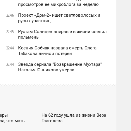
просмотров ее микроблога за неделю
Проект «Дом-2» ищет светловолосых и
22:46
русых участниц
Рустам Солнцев впервые в жизни слепил
22:45
пельмень
Ксения Собчак назвала смерть Олега
22:44
Табакова личной потерей
Звезда сериала "Возвращение Мухтара"
22:44
Наталья Юнникова умерла
-БИЗНЕС / DZEN
ОБЩЕСТВО / ШОУ-БИЗНЕС / DZEN
Веры
На 62 году ушла из жизни Вера
18:15
ла, что мать
Глаголева
СРЕДА
ЕС / DZEN
EXCLUSIVE / КУЛЬТУРА / ШОУ-БИЗНЕС / DZEN