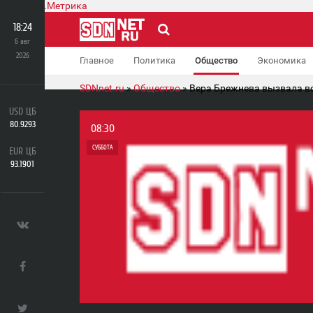
18:24
6 авг
2026
Главное
Политика
Общество
Экономика
SDNnet.ru
»
Общество
» Вера Брежнева вызвала в
USD ЦБ
80.9293
08:30
СУББОТА
EUR ЦБ
93.1901
0
2 103