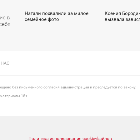
Натали похвалили за милое
Ксения Бородин
11:42
08:36
ие в
семейное фото
вызвала завис
себя
ВОСКРЕСЕНЬЕ
ВОСКРЕСЕНЬЕ
 НАС
щено без письменного согласия администрации и преследуется по закону.
 материалы 18+
Политика использования cookie-файлов