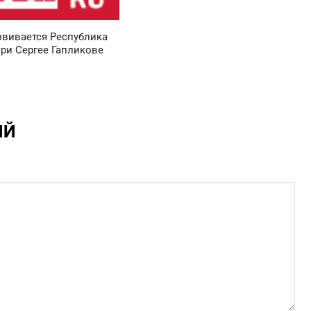
звивается Республика
ри Сергее Гапликове
ИЙ