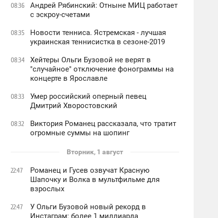
Андрей Рябинский: Отныне МИЦ работает
08:36
с эскроу-счетами
Новости тенниса. Ястремская - лучшая
08:35
украинская теннисистка в сезоне-2019
Хейтеры Ольги Бузовой не верят в
08:34
"случайное" отключение фонограммы на
концерте в Ярославле
Умер российский оперный певец
08:33
Дмитрий Хворостовский
Виктория Романец рассказала, что тратит
08:32
огромные суммы на шопинг
Вторник, 1 август
Романец и Гусев озвучат Красную
22:47
Шапочку и Волка в мультфильме для
взрослых
У Ольги Бузовой новый рекорд в
22:47
Инстаграм: более 1 миллиарда