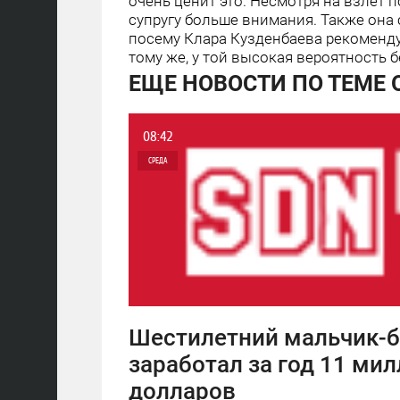
очень ценит это. Несмотря на взлет 
супругу больше внимания. Также она с
посему Клара Кузденбаева рекоменду
тому же, у той высокая вероятность б
ЕЩЕ НОВОСТИ ПО ТЕМЕ 
08:42
СРЕДА
0
6 918
Шестилетний мальчик-б
заработал за год 11 ми
долларов