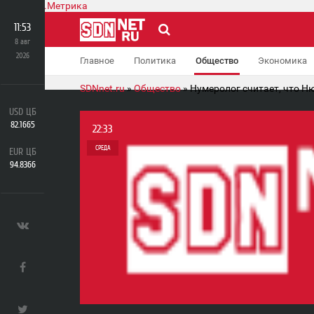
11:53
8 авг
2026
Главное
Политика
Общество
Экономика
SDNnet.ru
»
Общество
» Нумеролог считает, что Н
USD ЦБ
82.1665
22:33
СРЕДА
EUR ЦБ
94.8366
0
2 164