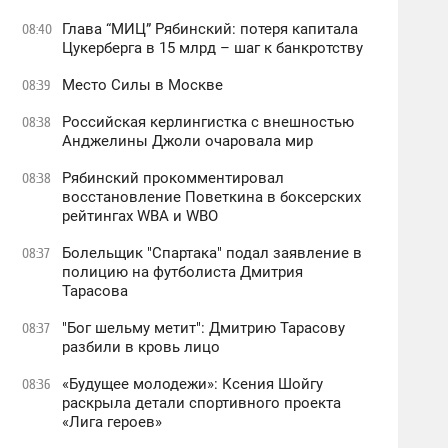
Глава “МИЦ” Рябинский: потеря капитала
08:40
Цукерберга в 15 млрд – шаг к банкротству
Место Силы в Москве
08:39
Российская керлингистка с внешностью
08:38
Анджелины Джоли очаровала мир
Рябинский прокомментировал
08:38
восстановление Поветкина в боксерских
рейтингах WBA и WBO
Болельщик "Спартака" подал заявление в
08:37
полицию на футболиста Дмитрия
Тарасова
"Бог шельму метит": Дмитрию Тарасову
08:37
разбили в кровь лицо
«Будущее молодежи»: Ксения Шойгу
08:36
раскрыла детали спортивного проекта
«Лига героев»