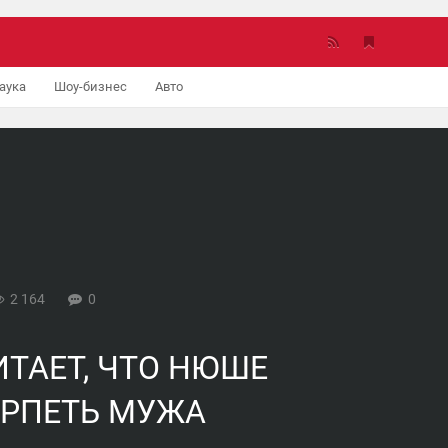
аука
Шоу-бизнес
Авто
2 164
0
ТАЕТ, ЧТО НЮШЕ
ЕРПЕТЬ МУЖА