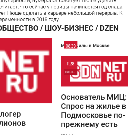
популярности, нумеролог советует Нюше уделять
читает, что сейчас у певицы начинается год спада,
ет Нюше сделать в карьере небольшой перерыв. К
еременности в 2018 году.
ОБЩЕСТВО / ШОУ-БИЗНЕС / DZEN
Место Силы в Москве
08:39
СРЕДА
11:28
7 529
ПОНЕДЕЛЬНИК
0
Основатель МИЦ:
5 734
Спрос на жилье в
логер
Подмосковье по-
ллионов
прежнему есть