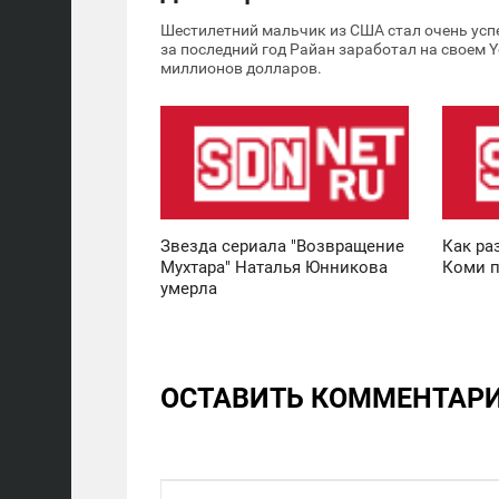
Шестилетний мальчик из США стал очень ус
за последний год Райан заработал на своем 
миллионов долларов.
22:44
19:18
ВТОРНИК
ВТОРНИК
10 951
6 275
Звезда сериала "Возвращение
Как ра
Мухтара" Наталья Юнникова
Коми п
умерла
ОСТАВИТЬ КОММЕНТАР