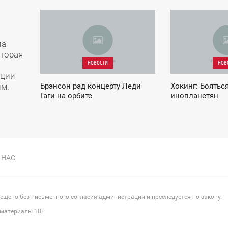
01:55
08:21
ВОСКРЕСЕНЬЕ
СРЕДА
ла
оторая
НОВОСТИ
НОВ
ации
ым.
Брэнсон рад концерту Леди
Хокинг: Боятьс
Гаги на орбите
инопланетян
 НАС
щено без письменного согласия администрации и преследуется по закону.
 материалы 18+