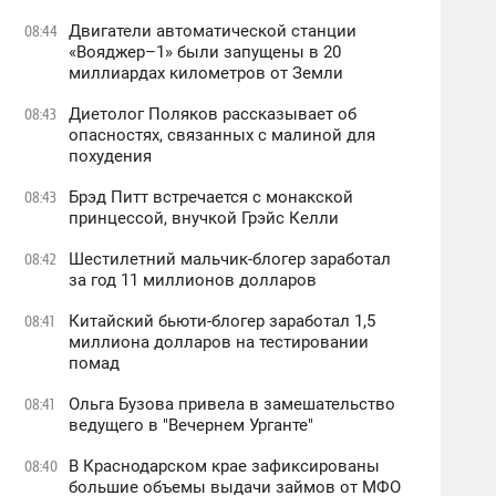
Двигатели автоматической станции
08:44
«Вояджер–1» были запущены в 20
миллиардах километров от Земли
Диетолог Поляков рассказывает об
08:43
опасностях, связанных с малиной для
похудения
Брэд Питт встречается с монакской
08:43
принцессой, внучкой Грэйс Келли
Шестилетний мальчик-блогер заработал
08:42
за год 11 миллионов долларов
Китайский бьюти-блогер заработал 1,5
08:41
миллиона долларов на тестировании
помад
Ольга Бузова привела в замешательство
08:41
ведущего в "Вечернем Урганте"
В Краснодарском крае зафиксированы
08:40
большие объемы выдачи займов от МФО