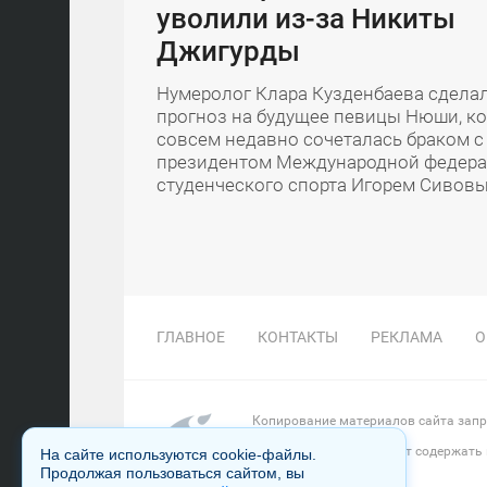
уволили из-за Никиты
Джигурды
Нумеролог Клара Кузденбаева сдела
прогноз на будущее певицы Нюши, к
совсем недавно сочеталась браком с
президентом Международной федер
студенческого спорта Игорем Сивов
ГЛАВНОЕ
КОНТАКТЫ
РЕКЛАМА
О
Копирование материалов сайта запре
Настоящий ресурс может содержать
На сайте используются cookie-файлы.
Продолжая пользоваться сайтом, вы