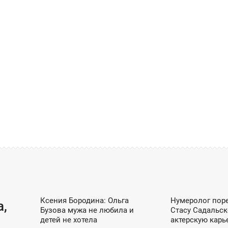
ШОУ-БИЗНЕС / DZEN
ШОУ-БИЗН
Ксения Бородина: Ольга
Нумеролог пор
15:02
11:39
а,
Бузова мужа не любила и
Стасу Садальс
ПОНЕДЕЛЬНИК
СРЕДА
детей не хотела
актерскую карь