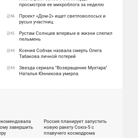
просмотров ее микроблога за неделю
Проект «Дом-2» ищет светловолосых и
22:46
русых участниц
Рустам Солнцев впервые в жизни слепил
22:45
пельмень
Ксения Собчак назвала смерть Олега
22:44
Табакова личной потерей
Звезда сериала "Возвращение Мухтара"
22:44
Наталья Юнникова умерла
ЕС / DZEN
ТЕХНОЛОГИИ И НАУКА
екомендовала
Россия планирует запустить
13:02
кому завершить
новую ракету Союз-5 с
ПОНЕДЕЛЬНИК
еру
плавучего космодрома