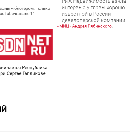
РИА Недвижимость взяла
интервью у главы хорошо
пешным блогером. Только
известной в России
YouTube-канале 11
девелоперской компании
«МИЦ» Андрея Рябинского
.
звивается Республика
ри Сергее Гапликове
ИЙ