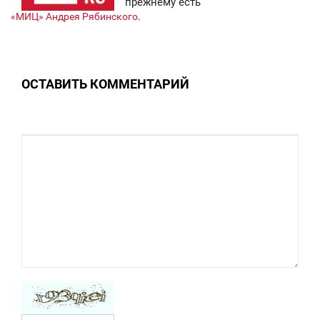
прежнему есть
7 526
ПОНЕДЕЛЬНИК
«МИЦ» Андрея Рябинского
.
0
5 733
ОСТАВИТЬ КОММЕНТАРИЙ