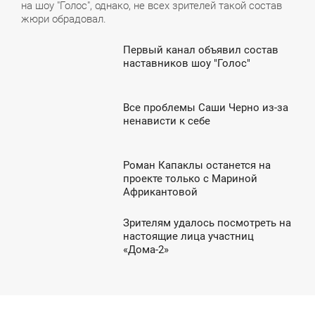
на шоу "Голос", однако, не всех зрителей такой состав
жюри обрадовал.
Первый канал объявил состав
2:23
наставников шоу "Голос"
ПОНЕДЕЛЬНИК
Все проблемы Саши Черно из-за
9:48
ненависти к себе
ПОНЕДЕЛЬНИК
Роман Капаклы останется на
7:06
проекте только с Мариной
Африкантовой
ПОНЕДЕЛЬНИК
Зрителям удалось посмотреть на
9:36
настоящие лица участниц
«Дома-2»
УББОТА