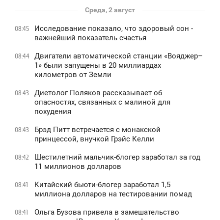
Среда, 2 август
Исследование показало, что здоровый сон -
08:45
важнейший показатель счастья
Двигатели автоматической станции «Вояджер–
08:44
1» были запущены в 20 миллиардах
километров от Земли
Диетолог Поляков рассказывает об
08:43
опасностях, связанных с малиной для
похудения
Брэд Питт встречается с монакской
08:43
принцессой, внучкой Грэйс Келли
Шестилетний мальчик-блогер заработал за год
08:42
11 миллионов долларов
Китайский бьюти-блогер заработал 1,5
08:41
миллиона долларов на тестировании помад
Ольга Бузова привела в замешательство
08:41