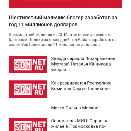
Шестилетний мальчик-блогер заработал за
год 11 миллионов долларов
Шестилетний мальчик из США стал очень успешным
блогером. Только за последний год Райан заработал на
своем YouTube-канале 11 миллионов долларов.
Звезда сериала "Возвращение
2:44
Мухтара" Наталья Юнникова
умерла
ТОРНИК
Как развивается Республика
0 948
9:18
Коми при Сергее Гапликове
ТОРНИК
Место Силы в Москве
6 275
8:39
Основатель МИЦ: Спрос на
СРЕДА
1:28
жилье в Подмосковье по-