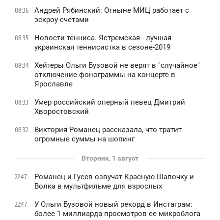
Андрей Рябинский: Отныне МИЦ работает с
08:36
эскроу-счетами
Новости тенниса. Ястремская - лучшая
08:35
украинская теннисистка в сезоне-2019
Хейтеры Ольги Бузовой не верят в "случайное"
08:34
отключение фонограммы на концерте в
Ярославле
Умер российский оперный певец Дмитрий
08:33
Хворостовский
Виктория Романец рассказала, что тратит
08:32
огромные суммы на шопинг
Вторник, 1 август
Романец и Гусев озвучат Красную Шапочку и
22:47
Волка в мультфильме для взрослых
У Ольги Бузовой новый рекорд в Инстаграм:
22:47
более 1 миллиарда просмотров ее микроблога