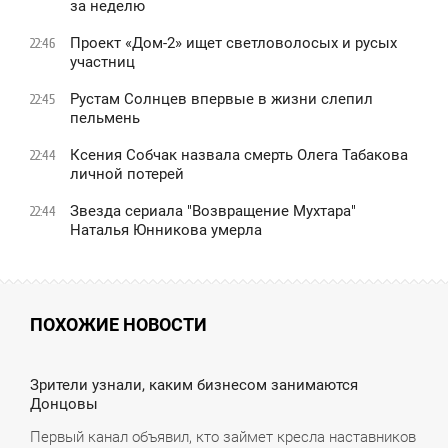
за неделю
Проект «Дом-2» ищет светловолосых и русых
22:46
участниц
Рустам Солнцев впервые в жизни слепил
22:45
пельмень
Ксения Собчак назвала смерть Олега Табакова
22:44
личной потерей
Звезда сериала "Возвращение Мухтара"
22:44
Наталья Юнникова умерла
ПОХОЖИЕ НОВОСТИ
5:14
Зрители узнали, каким бизнесом занимаются
Донцовы
ПОНЕДЕЛЬНИК
Первый канал объявил, кто займет кресла наставников