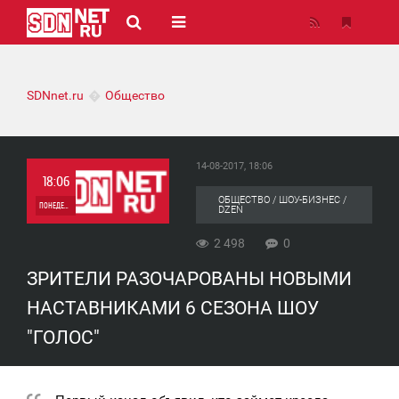
SDNnet.ru
Общество
14-08-2017, 18:06
18:06
ОБЩЕСТВО / ШОУ-БИЗНЕС /
ПОНЕДЕЛЬНИК
DZEN
0
2 498
0
ЗРИТЕЛИ РАЗОЧАРОВАНЫ НОВЫМИ
2 498
НАСТАВНИКАМИ 6 СЕЗОНА ШОУ
"ГОЛОС"