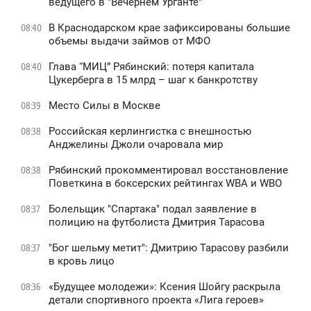
ведущего в "Вечернем Урганте"
В Краснодарском крае зафиксированы большие
08:40
объемы выдачи займов от МФО
Глава “МИЦ” Рябинский: потеря капитала
08:40
Цукерберга в 15 млрд – шаг к банкротству
Место Силы в Москве
08:39
Российская керлингистка с внешностью
08:38
Анджелины Джоли очаровала мир
Рябинский прокомментировал восстановление
08:38
Поветкина в боксерских рейтингах WBA и WBO
Болельщик "Спартака" подал заявление в
08:37
полицию на футболиста Дмитрия Тарасова
"Бог шельму метит": Дмитрию Тарасову разбили
08:37
в кровь лицо
«Будущее молодежи»: Ксения Шойгу раскрыла
08:36
детали спортивного проекта «Лига героев»