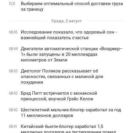
Выбираем оптимальный способ доставки груза
13:21
за границу
Среда, 2 август
Исследование показало, что здоровый сон -
08:45
важнейший показатель счастья
Двигатели автоматической станции «Вояджер–
08:44
1» были запущены в 20 миллиардах
километров от Земли
Диетолог Поляков рассказывает об
08:43
опасностях, связанных с малиной для
похудения
Брэд Питт встречается с монакской
08:43
принцессой, внучкой Грэйс Келли
Шестилетний мальчик-блогер заработал за год
08:42
11 миллионов долларов
Китайский бьюти-блогер заработал 1,5
08:41
миллиона долларов на тестировании помад