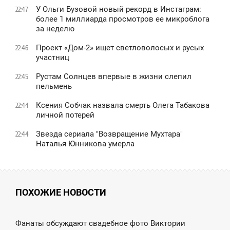
У Ольги Бузовой новый рекорд в Инстаграм:
22:47
более 1 миллиарда просмотров ее микроблога
за неделю
Проект «Дом-2» ищет светловолосых и русых
22:46
участниц
Рустам Солнцев впервые в жизни слепил
22:45
пельмень
Ксения Собчак назвала смерть Олега Табакова
22:44
личной потерей
Звезда сериала "Возвращение Мухтара"
22:44
Наталья Юнникова умерла
ПОХОЖИЕ НОВОСТИ
2:38
Фанаты обсуждают свадебное фото Виктории