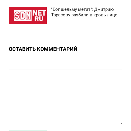
"Бог шельму метит": Дмитрию
9 648
8:37
Тарасову разбили в кровь лицо
СРЕДА
0
ОСТАВИТЬ КОММЕНТАРИЙ
5 316