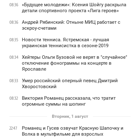
«Будущее молодежи»: Ксения Шойгу раскрыла
08:36
детали спортивного проекта «Лига героев»
Андрей Рябинский: Отныне МИЦ работает с
08:36
эскроу-счетами
Новости тенниса. Ястремская - лучшая
08:35
украинская теннисистка в сезоне-2019
Хейтеры Ольги Бузовой не верят в "случайное"
08:34
отключение фонограммы на концерте в
Ярославле
Умер российский оперный певец Дмитрий
08:33
Хворостовский
Виктория Романец рассказала, что тратит
08:32
огромные суммы на шопинг
Вторник, 1 август
Романец и Гусев озвучат Красную Шапочку и
22:47
Волка в мультфильме для взрослых