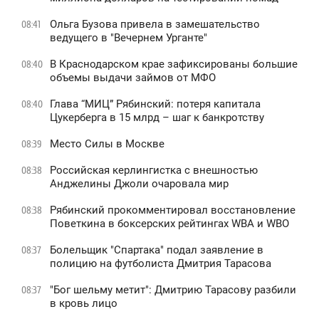
Ольга Бузова привела в замешательство
08:41
ведущего в "Вечернем Урганте"
В Краснодарском крае зафиксированы большие
08:40
объемы выдачи займов от МФО
Глава “МИЦ” Рябинский: потеря капитала
08:40
Цукерберга в 15 млрд – шаг к банкротству
Место Силы в Москве
08:39
Российская керлингистка с внешностью
08:38
Анджелины Джоли очаровала мир
Рябинский прокомментировал восстановление
08:38
Поветкина в боксерских рейтингах WBA и WBO
Болельщик "Спартака" подал заявление в
08:37
полицию на футболиста Дмитрия Тарасова
"Бог шельму метит": Дмитрию Тарасову разбили
08:37
в кровь лицо