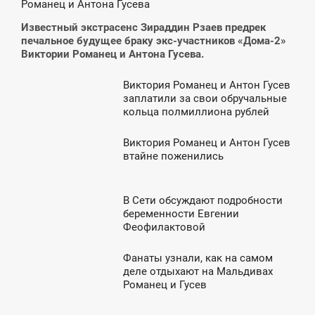
Романец и Антона Гусева
ВОСКРЕСЕНЬЕ
Известный экстрасенс Зираддин Рзаев предрек
печальное будущее браку экс-участников «Дома-2»
Виктории Романец и Антона Гусева.
Виктория Романец и Антон Гусев
9:36
заплатили за свои обручальные
кольца полмиллиона рублей
УББОТА
Виктория Романец и Антон Гусев
1:39
втайне поженились
ЯТНИЦА
В Сети обсуждают подробности
7:55
беременности Евгении
Феофилактовой
СРЕДА
Фанаты узнали, как на самом
7:49
деле отдыхают на Мальдивах
Романец и Гусев
ВОСКРЕСЕНЬЕ