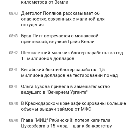
километров от Земли
Диетолог Поляков рассказывает об
08:43
опасностях, связанных с малиной для
похудения
Брэд Питт встречается с монакской
08:43
принцессой, внучкой Грэйс Келли
Шестилетний мальчик-блогер заработал за год
08:42
11 миллионов долларов
Китайский бьюти-блогер заработал 1,5
08:41
миллиона долларов на тестировании помад
Ольга Бузова привела в замешательство
08:41
ведущего в "Вечернем Урганте"
В Краснодарском крае зафиксированы большие
08:40
объемы выдачи займов от МФО
Глава “МИЦ” Рябинский: потеря капитала
08:40
Цукерберга в 15 млрд – шаг к банкротству