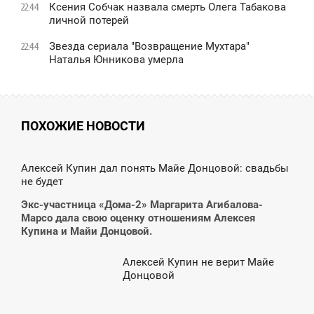
Ксения Собчак назвала смерть Олега Табакова
22:44
личной потерей
Звезда сериала "Возвращение Мухтара"
22:44
Наталья Юнникова умерла
ПОХОЖИЕ НОВОСТИ
4:19
Алексей Купин дал понять Майе Донцовой: свадьбы
не будет
ЕТВЕРГ
Экс-участница «Дома-2» Маргарита Агибалова-
Марсо дала свою оценку отношениям Алексея
Купина и Майи Донцовой.
Алексей Купин не верит Майе
0:47
Донцовой
ВОСКРЕСЕНЬЕ