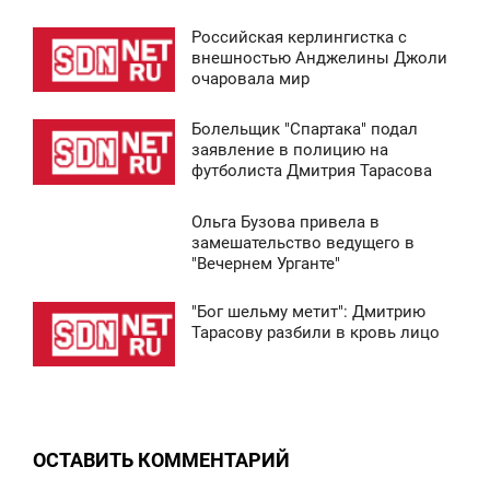
Российская керлингистка с
8:38
внешностью Анджелины Джоли
очаровала мир
СРЕДА
Болельщик "Спартака" подал
5 456
8:37
заявление в полицию на
футболиста Дмитрия Тарасова
СРЕДА
Ольга Бузова привела в
5 166
8:41
замешательство ведущего в
"Вечернем Урганте"
СРЕДА
"Бог шельму метит": Дмитрию
9 653
8:37
Тарасову разбили в кровь лицо
СРЕДА
0
ОСТАВИТЬ КОММЕНТАРИЙ
5 317