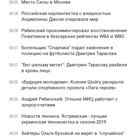
Место Силы в Москве
08:39
Российская керлингистка с внешностью
08:38
Анджелины Джоли очаровала мир
Рябинский прокомментировал восстановление
08:38
Поветкина в боксерских рейтингах WBA и WBO
Болельщик "Спартака" подал заявление в
08:37
полицию на футболиста Дмитрия Тарасова
"Бог шельму метит": Дмитрию Тарасову разбили
08:37
в кровь лицо
«Будущее молодежи»: Ксения Шойгу раскрыла
08:36
детали спортивного проекта «Лига героев»
Андрей Рябинский: Отныне МИЦ работает с
08:36
эскроу-счетами
Новости тенниса. Ястремская - лучшая
08:35
украинская теннисистка в сезоне-2019
Хейтеры Ольги Бузовой не верят в "случайное"
08:34