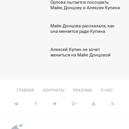
Орлова пытается поссорить
9:52
Майю Донцову и Алексея Купина
ЕТВЕРГ
Майя Донцова рассказала, как
0:24
она меняется ради Купина
ЕТВЕРГ
Алексей Купин не хочет
7:57
жениться на Майе Донцовой
ТОРНИК
ГЛАВНОЕ
КОНТАКТЫ
РЕКЛАМА
О НАС