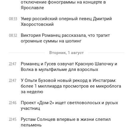
отключение фонограммы на концерте в
Ярославле
Умер российский оперный певец Дмитрий
08:33
Хворостовский
Виктория Романец рассказала, что тратит
08:32
огромные суммы на шопинг
Вторник, 1 август
Романец и Гусев озвучат Красную Шапочку и
22:47
Волка в мультфильме для взрослых
У Ольги Бузовой новый рекорд в Инстаграм:
22:47
более 1 миллиарда просмотров ее микроблога
за неделю
Проект «Дом-2» ищет светловолосых и русых
22:46
участниц
Рустам Солнцев впервые в жизни слепил
22:45
пельмень