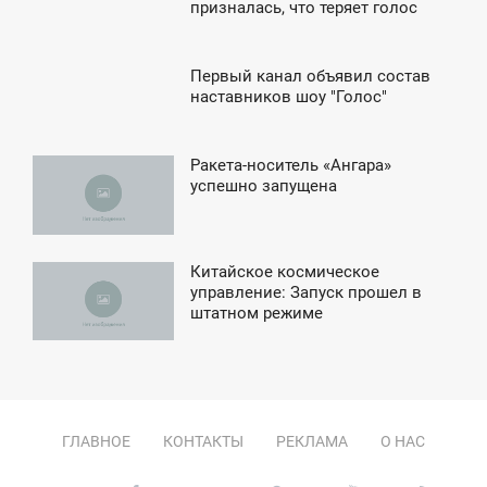
6:33
призналась, что теряет голос
ПОНЕДЕЛЬНИК
Первый канал объявил состав
2:23
наставников шоу "Голос"
ПОНЕДЕЛЬНИК
Ракета-носитель «Ангара»
3:51
успешно запущена
ЕТВЕРГ
Китайское космическое
0:12
управление: Запуск прошел в
штатном режиме
ТОРНИК
ГЛАВНОЕ
КОНТАКТЫ
РЕКЛАМА
О НАС