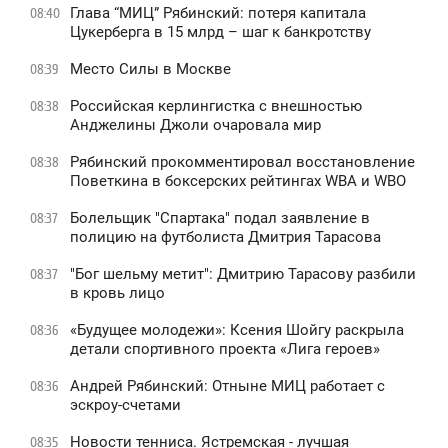
Глава “МИЦ” Рябинский: потеря капитала
08:40
Цукерберга в 15 млрд – шаг к банкротству
Место Силы в Москве
08:39
Российская керлингистка с внешностью
08:38
Анджелины Джоли очаровала мир
Рябинский прокомментировал восстановление
08:38
Поветкина в боксерских рейтингах WBA и WBO
Болельщик "Спартака" подал заявление в
08:37
полицию на футболиста Дмитрия Тарасова
"Бог шельму метит": Дмитрию Тарасову разбили
08:37
в кровь лицо
«Будущее молодежи»: Ксения Шойгу раскрыла
08:36
детали спортивного проекта «Лига героев»
Андрей Рябинский: Отныне МИЦ работает с
08:36
эскроу-счетами
Новости тенниса. Ястремская - лучшая
08:35