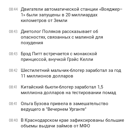
Двигатели автоматической станции «Вояджер–
08:44
1» были запущены в 20 миллиардах
километров от Земли
Диетолог Поляков рассказывает об
08:43
опасностях, связанных с малиной для
похудения
Брэд Питт встречается с монакской
08:43
принцессой, внучкой Грэйс Келли
Шестилетний мальчик-блогер заработал за год
08:42
11 миллионов долларов
Китайский бьюти-блогер заработал 1,5
08:41
миллиона долларов на тестировании помад
Ольга Бузова привела в замешательство
08:41
ведущего в "Вечернем Урганте"
В Краснодарском крае зафиксированы большие
08:40
объемы выдачи займов от МФО