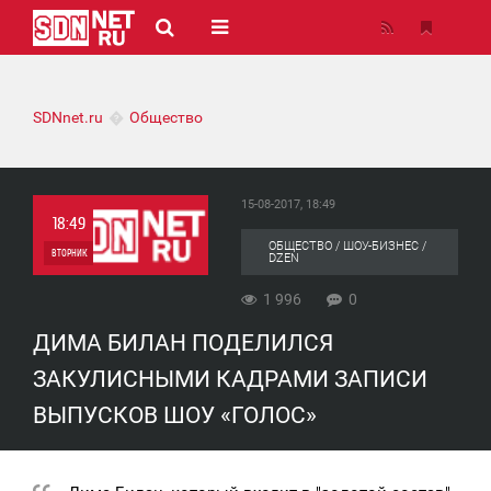
SDNnet.ru
Общество
15-08-2017, 18:49
18:49
ОБЩЕСТВО / ШОУ-БИЗНЕС /
ВТОРНИК
DZEN
0
1 996
0
ДИМА БИЛАН ПОДЕЛИЛСЯ
1 996
ЗАКУЛИСНЫМИ КАДРАМИ ЗАПИСИ
ВЫПУСКОВ ШОУ «ГОЛОС»