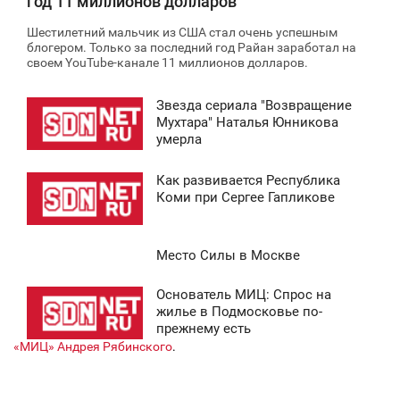
год 11 миллионов долларов
Шестилетний мальчик из США стал очень успешным
блогером. Только за последний год Райан заработал на
своем YouTube-канале 11 миллионов долларов.
Звезда сериала "Возвращение
2:44
Мухтара" Наталья Юнникова
умерла
ТОРНИК
Как развивается Республика
0 954
9:18
Коми при Сергее Гапликове
ТОРНИК
Место Силы в Москве
6 277
8:39
Основатель МИЦ: Спрос на
СРЕДА
1:28
жилье в Подмосковье по-
прежнему есть
7 530
ПОНЕДЕЛЬНИК
«МИЦ» Андрея Рябинского
.
0