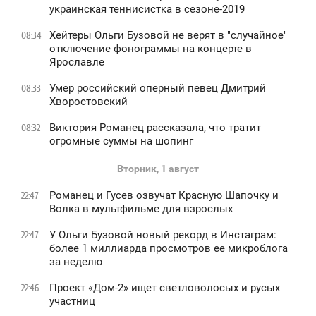
украинская теннисистка в сезоне-2019
Хейтеры Ольги Бузовой не верят в "случайное"
08:34
отключение фонограммы на концерте в
Ярославле
Умер российский оперный певец Дмитрий
08:33
Хворостовский
Виктория Романец рассказала, что тратит
08:32
огромные суммы на шопинг
Вторник, 1 август
Романец и Гусев озвучат Красную Шапочку и
22:47
Волка в мультфильме для взрослых
У Ольги Бузовой новый рекорд в Инстаграм:
22:47
более 1 миллиарда просмотров ее микроблога
за неделю
Проект «Дом-2» ищет светловолосых и русых
22:46
участниц