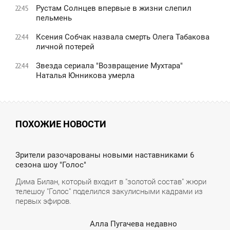
Рустам Солнцев впервые в жизни слепил
22:45
пельмень
Ксения Собчак назвала смерть Олега Табакова
22:44
личной потерей
Звезда сериала "Возвращение Мухтара"
22:44
Наталья Юнникова умерла
ПОХОЖИЕ НОВОСТИ
8:06
Зрители разочарованы новыми наставниками 6
сезона шоу "Голос"
ПОНЕДЕЛЬНИК
Дима Билан, который входит в "золотой состав" жюри
телешоу "Голос" поделился закулисными кадрами из
первых эфиров.
Алла Пугачева недавно