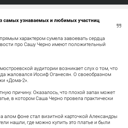
из самых узнаваемых и любимых участниц
упрямым характером сумела завоевать сердца
новости про Сашу Черно имеют положительный
мостроевской аудитории возникает слух о том, что
огда жаловался Иосиф Оганесян. О своеобразном
ки «Дома-2».
ятную причину. Оказалось, что плохой запах может
тье, в котором Саша Черно провела практически
на алом фоне стал визитной карточкой Александры
ели нашли, где можно купить это платье и были