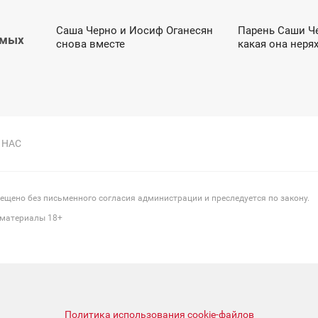
Саша Черно и Иосиф Оганесян
Парень Саши Че
11:56
07:39
амых
снова вместе
какая она неря
СУББОТА
ПОНЕДЕЛЬНИК
 НАС
щено без письменного согласия администрации и преследуется по закону.
 материалы 18+
Политика использования cookie-файлов