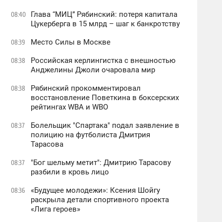
Глава “МИЦ” Рябинский: потеря капитала
08:40
Цукерберга в 15 млрд – шаг к банкротству
Место Силы в Москве
08:39
Российская керлингистка с внешностью
08:38
Анджелины Джоли очаровала мир
Рябинский прокомментировал
08:38
восстановление Поветкина в боксерских
рейтингах WBA и WBO
Болельщик "Спартака" подал заявление в
08:37
полицию на футболиста Дмитрия
Тарасова
"Бог шельму метит": Дмитрию Тарасову
08:37
разбили в кровь лицо
«Будущее молодежи»: Ксения Шойгу
08:36
раскрыла детали спортивного проекта
«Лига героев»