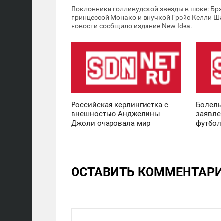
Поклонники голливудской звезды в шоке: Брэ
принцессой Монако и внучкой Грэйс Келли Ш
новости сообщило издание New Ideа.
08:38
08:37
СРЕДА
СРЕДА
5 453
5 158
Российская керлингистка с
Болель
внешностью Анджелины
заявле
Джоли очаровала мир
футбол
ОСТАВИТЬ КОММЕНТАР