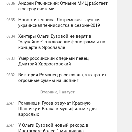
Андрей Рябинский: Отныне МИЦ работает
08:36
с эскроу-счетами
Новости тенниса. Ястремская - лучшая
08:35
украинская теннисистка в сезоне-2019
Хейтеры Ольги Бузовой не верят в
08:34
"случайное" отключение фонограммы на
концерте в Ярославле
Умер российский оперный певец
08:33
Дмитрий Хворостовский
Виктория Романец рассказала, что тратит
08:32
огромные суммы на шопинг
Вторник, 1 август
Романец и Гусев озвучат Красную
22:47
Шапочку и Волка в мультфильме для
взрослых
У Ольги Бузовой новый рекорд в
22:47
Инстаграм: более 1 миллиарда