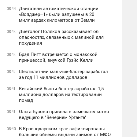
Двигатели автоматической станции
08:44
«Вояджер–1» были запущены в 20
миллиардах километров от Земли
Диетолог Поляков рассказывает об
08:43
опасностях, связанных с малиной для
похудения
Брэд Питт встречается с монакской
08:43
принцессой, внучкой Грэйс Келли
Шестилетний мальчик-блогер заработал
08:42
за год 11 миллионов долларов
Китайский бьюти-блогер заработал 1,5
08:41
миллиона долларов на тестировании
помад
Ольга Бузова привела в замешательство
08:41
ведущего в "Вечернем Урганте"
В Краснодарском крае зафиксированы
08:40
большие объемы выдачи займов от МФО