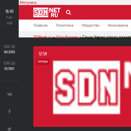
16:43
6 авг
2026
Главное
Политика
Общество
Экономика
SDNnet.ru
»
Шоу-бизнес
» Саша Черно плохо пахнет
USD ЦБ
80.9293
12:58
ПЯТНИЦА
EUR ЦБ
93.1901
0
2 291