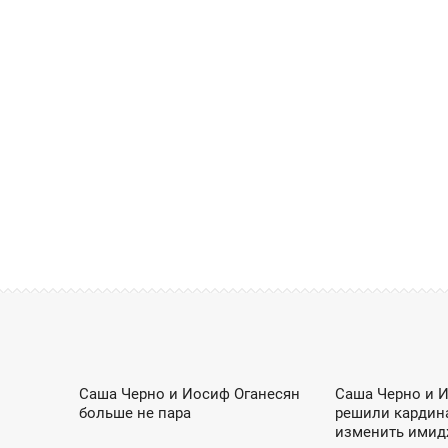
ШОУ-БИЗНЕС / DZEN
ШОУ-БИЗН
Саша Черно и Иосиф Оганесян
Саша Черно и 
14:13
19:15
больше не пара
решили кардин
СРЕДА
СУББОТА
изменить ими
ШОУ-БИЗНЕС / DZEN
ШОУ-БИЗН