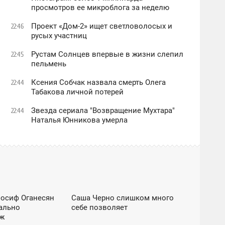
просмотров ее микроблога за неделю
Проект «Дом-2» ищет светловолосых и
22:46
русых участниц
Рустам Солнцев впервые в жизни слепил
22:45
пельмень
Ксения Собчак назвала смерть Олега
22:44
Табакова личной потерей
Звезда сериала "Возвращение Мухтара"
22:44
Наталья Юнникова умерла
ЕС / DZEN
ШОУ-БИЗНЕС / DZEN
Иосиф Оганесян
Саша Черно слишком много
10:49
ально
себе позволяет
ВТОРНИК
дж
ЕС / DZEN
EXCLUSIVE / ШОУ-БИЗНЕС / DZEN