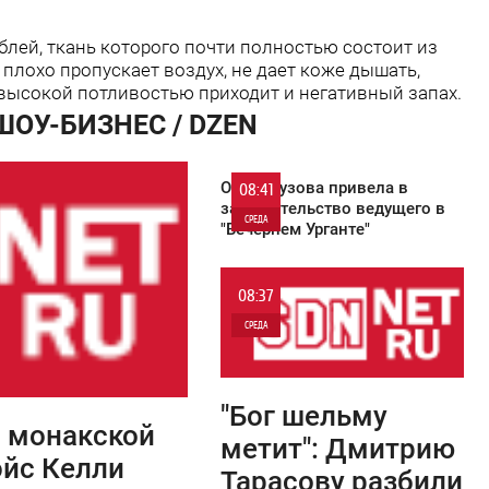
ублей, ткань которого почти полностью состоит из
, плохо пропускает воздух, не дает коже дышать,
высокой потливостью приходит и негативный запах.
ШОУ-БИЗНЕС / DZEN
Ольга Бузова привела в
08:41
замешательство ведущего в
СРЕДА
"Вечернем Урганте"
9 646
08:37
СРЕДА
0
"Бог шельму
5 316
с монакской
метит": Дмитрию
эйс Келли
Тарасову разбили